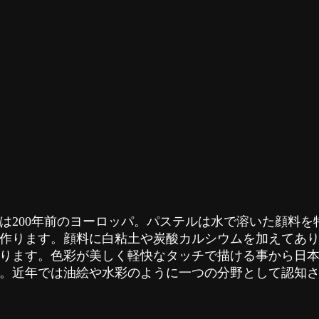
のは​200年前のヨーロッパ。パステルは水で溶いた顔料
作ります。顔料に白粘土や炭酸カルシウムを加えてあ
ります。色彩が美しく軽快なタッチで描ける事から日
。近年では油絵や水彩のように一つの分野として認知